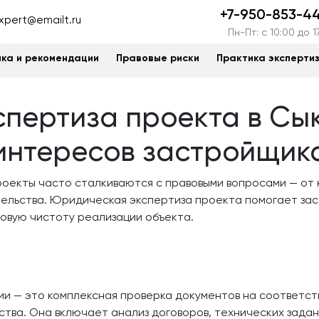
+7-950-853-4
xpert@emailt.ru
Пн-Пт: c 10:00 до 1
ка и рекомендации
Правовые риски
Практика эксперти
пертиза проекта в Сы
интересов застройщик
роекты часто сталкиваются с правовыми вопросами — от
ельства. Юридическая экспертиза проекта помогает зас
вовую чистоту реализации объекта.
и — это комплексная проверка документов на соответст
тва. Она включает анализ договоров, технических задани