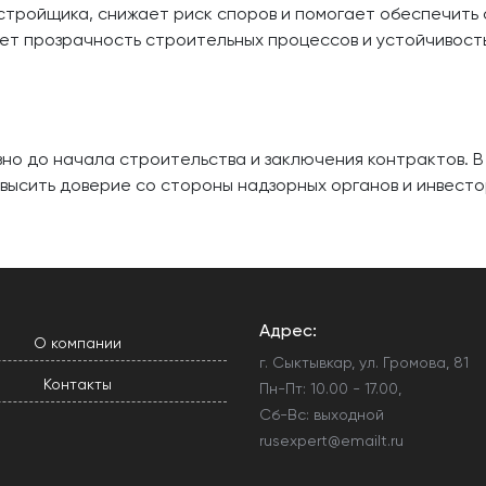
ройщика, снижает риск споров и помогает обеспечить с
ует прозрачность строительных процессов и устойчивост
о до начала строительства и заключения контрактов. В
высить доверие со стороны надзорных органов и инвесто
Адрес:
О компании
г. Сыктывкар, ул. Громова, 81
Контакты
Пн-Пт: 10.00 - 17.00,
Сб-Вс: выходной
rusexpert@emailt.ru