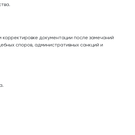
ства.
ри корректировке документации после замечаний
дебных споров, административных санкций и
а.