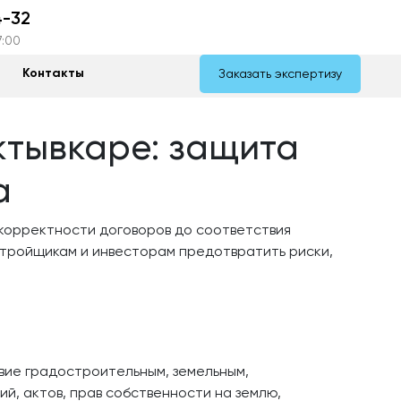
4-32
7:00
з
Контакты
Заказать экспертизу
ктывкаре: защита
а
 корректности договоров до соответствия
тройщикам и инвесторам предотвратить риски,
вие градостроительным, земельным,
й, актов, прав собственности на землю,