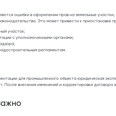
ляются ошибки в оформлении прав на земельные участки, 
законодательства. Это может привести к приостановке 
ный участок;
тации с уполномоченными органами;
адзора;
радостроительным регламентам.
ментации для промышленного объекта юридическая экспе
т. После внесения изменений и корректировки договора з
важно