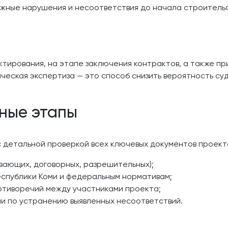
можные нарушения и несоответствия до начала строитель
тирования, на этапе заключения контрактов, а также п
ческая экспертиза — это способ снизить вероятность су
вные этапы
 детальной проверкой всех ключевых документов проект
вающих, договорных, разрешительных);
еспублики Коми и федеральным нормативам;
ротиворечий между участниками проекта;
и по устранению выявленных несоответствий.
и